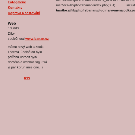
/usr/local/lib/php/rsbanan/themes_old/Obcezd
Fotogalerie
/usr/local/lib/php/rsbanan/index.php(35
Kontakty
/usr/local/lib/php/rsbanan/plugins/vymena.odka
Doprava a cestování
Web
3.3.2013
Díky
společnosti
www.banan.cz
máme nový web a zcela
zdarma. Jediné co bylo
potřeba uhradit byla
doména a webhosting. Což
je pár korun měsíčně. :)
RSS