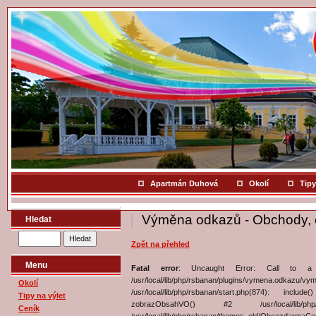
Apartmán Duhová
Okolí
Tipy
Výměna odkazů - Obchody,
Hledat
Zpět na přehled
Menu
Fatal error
: Uncaught Error: Call to a 
/usr/local/lib/php/rsbanan/plugins/vymena.o
Okolí
/usr/local/lib/php/rsbanan/start.php(874): include
Tipy na výlet
zobrazObsahVO() #2 /usr/local/lib/ph
Ceník